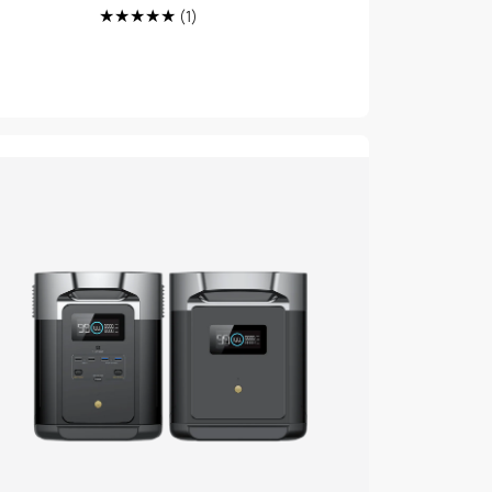
1
de
(1)
Translation
venta
missing:
es.genaral.accessibility.total_reviews