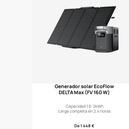
Generador solar EcoFlow
DELTA Max (FV 160 W)
Capacidad 1,6-2kWh
carga completa en 2,4 horas
Precio
De 1 448 €