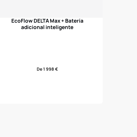
EcoFlow DELTA Max + Batería
adicional inteligente
Precio
De 1 998 €
de
venta