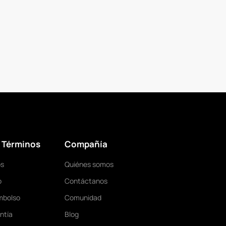
& Términos
Compañía
os
Quiénes somos
o
Contáctanos
mbolso
Comunidad
ntía
Blog