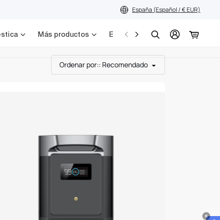
España (Español / € EUR)
stica
Más productos
Escenarios
Servicios
Búsqueda
Ordenar por:
: Recomendado