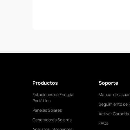
regular
Productos
Soporte
Estaciones de Energía
Manual de Usuar
Portátiles
Seguimiento de 
Paneles Solares
Activar Garantía
Generadores Solares
FAQs
Aparatos Inteligentes