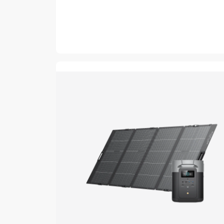
de
venta