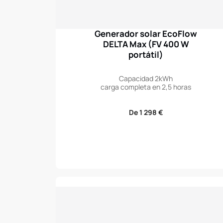
Generador solar EcoFlow
DELTA Max (FV 400 W
portátil)
Capacidad 2kWh
carga completa en 2,5 horas
Precio
De 1 298 €
de
venta