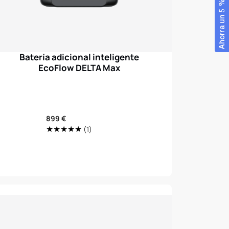
Ahorra un 5 %
Batería adicional inteligente
EcoFlow DELTA Max
Precio
899 €
1
de
(1)
Translation
venta
missing:
_reviews
es.genaral.accessibility.total_reviews