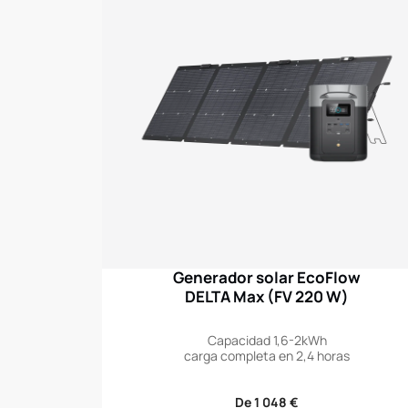
Generador solar EcoFlow
DELTA Max (FV 220 W)
Capacidad 1,6-2kWh
carga completa en 2,4 horas
Precio
De 1 048 €