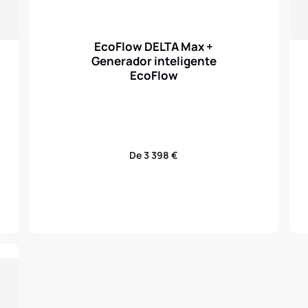
EcoFlow DELTA Max +
Generador inteligente
EcoFlow
Precio
De 3 398 €
regular