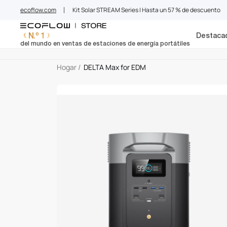
EcoFlow ES
saltar
ecoflow.com
Kit Solar STREAM Series | Hasta un 57 % de descuento
al
contenido
N.º 1
Destaca
del mundo en ventas de estaciones de energía portátiles
Hogar
/
DELTA Max for EDM