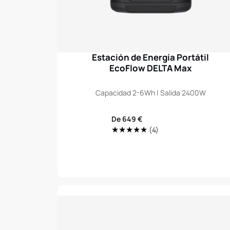
Estación de Energía Portátil
EcoFlow DELTA Max
Capacidad 2-6Wh | Salida 2400W
Precio
De 649 €
4
de
(4)
Translation
venta
missing:
es.genaral.accessibili