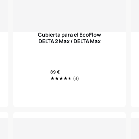
Cubierta para el EcoFlow
DELTA 2 Max / DELTA Max
Precio
89 €
3
regular
(3)
Translation
missing:
ty.total_reviews
es.genaral.accessibility.total